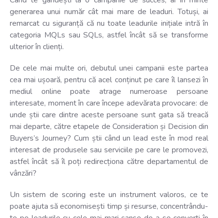
Când te gândești la o campanie de succes, ai în minte
generarea unui număr cât mai mare de leaduri. Totuși, ai
remarcat cu siguranță că nu toate leadurile inițiale intră în
categoria MQLs sau SQLs, astfel încât să se transforme
ulterior în clienți.
De cele mai multe ori, debutul unei campanii este partea
cea mai ușoară, pentru că acel conținut pe care îl lansezi în
mediul online poate atrage numeroase persoane
interesate, moment în care începe adevărata provocare: de
unde știi care dintre aceste persoane sunt gata să treacă
mai departe, către etapele de Consideration și Decision din
Buyers’s Journey? Cum știi când un lead este în mod real
interesat de produsele sau serviciile pe care le promovezi,
astfel încât să îl poți redirecționa către departamentul de
vânzări?
Un sistem de scoring este un instrument valoros, ce te
poate ajuta să economisești timp și resurse, concentrându-