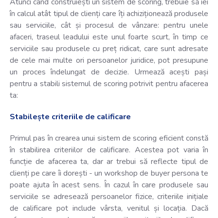
Atunci când construiești un sistem de scoring, trebuie să iei
în calcul atât tipul de clienți care îți achiziționează produsele
sau serviciile, cât și procesul de vânzare: pentru unele
afaceri, traseul leadului este unul foarte scurt, în timp ce
serviciile sau produsele cu preț ridicat, care sunt adresate
de cele mai multe ori persoanelor juridice, pot presupune
un proces îndelungat de decizie. Urmează acești pași
pentru a stabili sistemul de scoring potrivit pentru afacerea
ta:
Stabilește criteriile de calificare
Primul pas în crearea unui sistem de scoring eficient constă
în stabilirea criteriilor de calificare. Acestea pot varia în
funcție de afacerea ta, dar ar trebui să reflecte tipul de
clienți pe care îi dorești - un workshop de buyer persona te
poate ajuta în acest sens. În cazul în care produsele sau
serviciile se adresează persoanelor fizice, criteriile inițiale
de calificare pot include vârsta, venitul și locația. Dacă