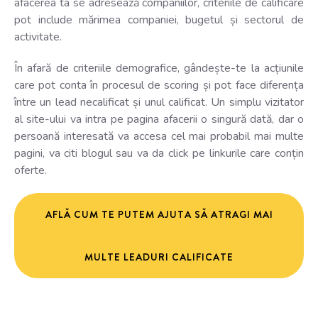
afacerea ta se adresează companiilor, criteriile de calificare
pot include mărimea companiei, bugetul și sectorul de
activitate.
În afară de criteriile demografice, gândește-te la acțiunile
care pot conta în procesul de scoring și pot face diferența
între un lead necalificat și unul calificat. Un simplu vizitator
al site-ului va intra pe pagina afacerii o singură dată, dar o
persoană interesată va accesa cel mai probabil mai multe
pagini, va citi blogul sau va da click pe linkurile care conțin
oferte.
AFLĂ CUM TE PUTEM AJUTA SĂ ATRAGI MAI
MULTE LEADURI CALIFICATE