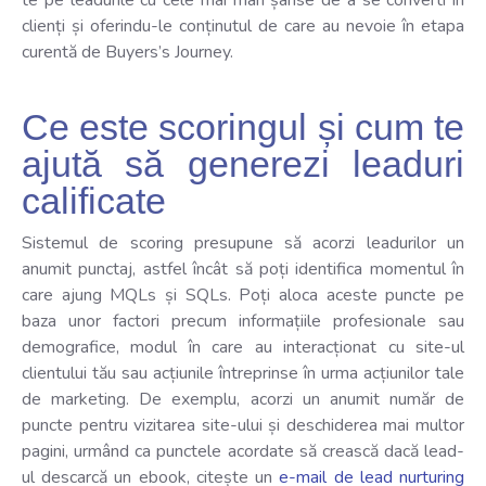
te pe leadurile cu cele mai mari șanse de a se converti în
clienți și oferindu-le conținutul de care au nevoie în etapa
curentă de Buyers’s Journey.
Ce este scoringul și cum te
ajută să generezi leaduri
calificate
Sistemul de scoring presupune să acorzi leadurilor un
anumit punctaj, astfel încât să poți identifica momentul în
care ajung MQLs și SQLs. Poți aloca aceste puncte pe
baza unor factori precum informațiile profesionale sau
demografice, modul în care au interacționat cu site-ul
clientului tău sau acțiunile întreprinse în urma acțiunilor tale
de marketing. De exemplu, acorzi un anumit număr de
puncte pentru vizitarea site-ului și deschiderea mai multor
pagini, urmând ca punctele acordate să crească dacă lead-
ul descarcă un ebook, citește un
e-mail de lead nurturing