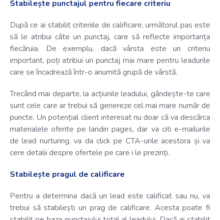
Stabilește punctajul pentru fiecare criteriu
După ce ai stabilit criteriile de calificare, următorul pas este
să le atribui câte un punctaj, care să reflecte importanța
fiecăruia. De exemplu, dacă vârsta este un criteriu
important, poți atribui un punctaj mai mare pentru leadurile
care se încadrează într-o anumită grupă de vârstă.
Trecând mai departe, la acțiunile leadului, gândește-te care
sunt cele care ar trebui să genereze cel mai mare număr de
puncte. Un potențial client interesat nu doar că va descărca
materialele oferite pe landin pages, dar va citi e-mailurile
de lead nurturing, va da click pe CTA-urile acestora și va
cere detalii despre ofertele pe care i le prezinți.
Stabilește pragul de calificare
Pentru a determina dacă un lead este calificat sau nu, va
trebui să stabilești un prag de calificare. Acesta poate fi
stabilit pe baza punctajului total al leadului. Dacă ai stabilit