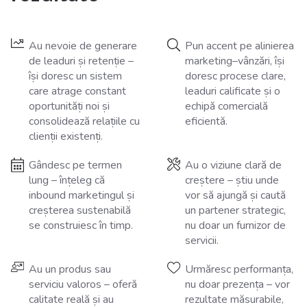
Au nevoie de generare
Pun accent pe alinierea
de leaduri și retenție –
marketing–vânzări, își
își doresc un sistem
doresc procese clare,
care atrage constant
leaduri calificate și o
oportunități noi și
echipă comercială
consolidează relațiile cu
eficientă.
clienții existenți.
Gândesc pe termen
Au o viziune clară de
lung – înțeleg că
creștere – știu unde
inbound marketingul și
vor să ajungă și caută
creșterea sustenabilă
un partener strategic,
se construiesc în timp.
nu doar un furnizor de
servicii.
Au un produs sau
Urmăresc performanța,
serviciu valoros – oferă
nu doar prezența – vor
calitate reală și au
rezultate măsurabile,