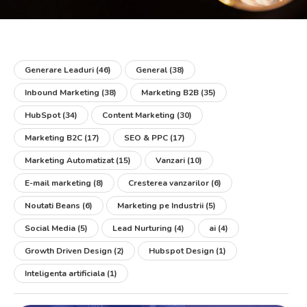
Generare Leaduri
(46)
General
(38)
Inbound Marketing
(38)
Marketing B2B
(35)
HubSpot
(34)
Content Marketing
(30)
Marketing B2C
(17)
SEO & PPC
(17)
Marketing Automatizat
(15)
Vanzari
(10)
E-mail marketing
(8)
Cresterea vanzarilor
(6)
Noutati Beans
(6)
Marketing pe Industrii
(5)
Social Media
(5)
Lead Nurturing
(4)
ai
(4)
Growth Driven Design
(2)
Hubspot Design
(1)
Inteligenta artificiala
(1)