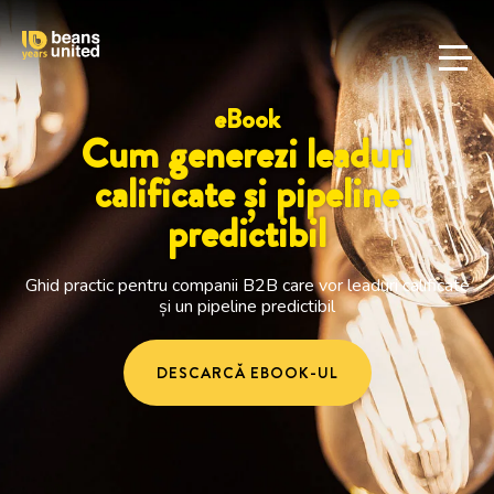
eBook
Cum generezi leaduri
calificate și pipeline
predictibil
Ghid practic pentru companii B2B care vor leaduri calificate
și un pipeline predictibil
DESCARCĂ EBOOK-UL