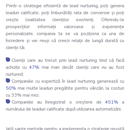
Printr-o strategie eficientă de lead nurturing, poți genera
leaduri calificate, poți îmbunătăți rata de conversie și poți
crește loialitatea clienților existenți. Oferindu-le
prospecților informații valoroase și experiențe
personalizate, compania ta se va poziționa ca una de
încredere și vei reuși să creezi relații de lungă durată cu
clienții tăi.
Clienții care au trecut prin lead nurturing tind să facă
achiziții cu
47%
mai mari decât clienții care nu au fost
nurtured;
Companiile cu expertiză în lead nurturing generează cu
50%
mai multe leaduri pregătite pentru vânzări, la costuri
cu 33% mai mici;
Companiile au înregistrat o creștere de
451%
a
numărului de leaduri calificate după utilizarea automatizării.
Iată șapte metode pentru a implementa o strategie reușită