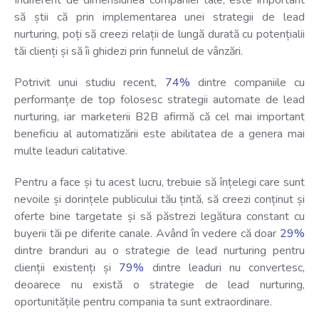
Indiferent de dimensiunea companiei tale, este important
să știi că prin implementarea unei strategii de lead
nurturing, poți să creezi relații de lungă durată cu potențialii
tăi clienți și să îi ghidezi prin funnelul de vânzări.
Potrivit unui studiu recent,
74%
dintre companiile cu
performanțe de top folosesc strategii automate de lead
nurturing, iar marketerii B2B afirmă că cel mai important
beneficiu al automatizării este abilitatea de a genera mai
multe leaduri calitative.
Pentru a face și tu acest lucru, trebuie să înțelegi care sunt
nevoile și dorințele publicului tău țintă, să creezi conținut și
oferte bine targetate și să păstrezi legătura constant cu
buyerii tăi pe diferite canale. Având în vedere că doar
29%
dintre branduri au o strategie de lead nurturing pentru
clienții existenți și
79%
dintre leaduri nu convertesc,
deoarece nu există o strategie de lead nurturing,
oportunitățile pentru compania ta sunt extraordinare.