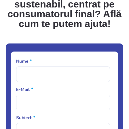
sustenabil, centrat pe
consumatorul final? Află
cum te putem ajuta!
Nume
*
E-Mail
*
Subiect
*