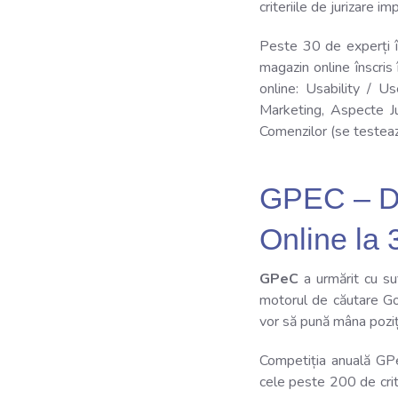
criteriile de jurizare i
Peste 30 de experți 
magazin online înscris
online: Usability / U
Marketing, Aspecte Jur
Comenzilor (se testeaz
GPEC – De
Online la
GPeC
a urmărit cu su
motorul de căutare Goog
vor să pună mâna poziții
Competiția anuală GP
cele peste 200 de crite