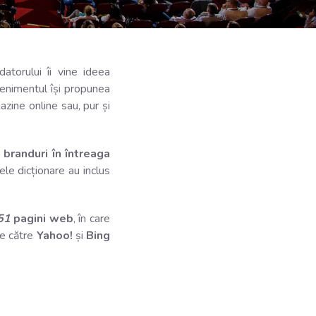
torului îi vine ideea
venimentul își propunea
zine online sau, pur și
branduri în întreaga
le dicționare au inclus
51
pagini web
, în care
 de către
Yahoo!
și
Bing