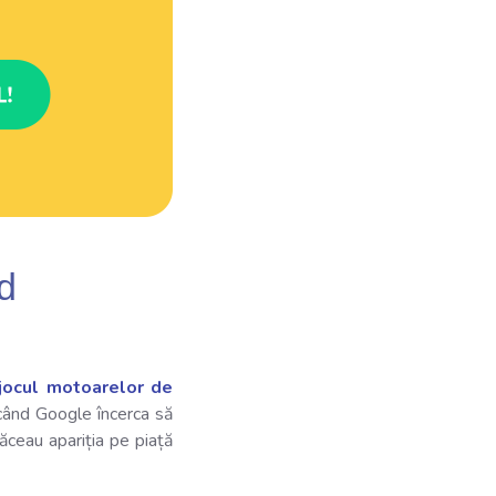
d
 jocul motoarelor de
când Google încerca să
făceau apariția pe piață