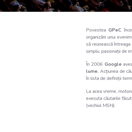
Povestea
GPeC
înce
organizării unui eveni
să reunească întreaga 
simplu, pasionații de in
În 2006
Google
avea
lume.
Acțiunea de căut
în lista de definiții te
La acea vreme, motoru
executa căutarile făcut
(vechiul MSN).