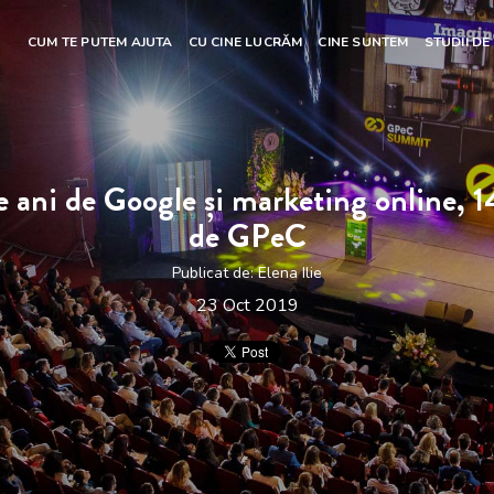
CUM TE PUTEM AJUTA
CU CINE LUCRĂM
CINE SUNTEM
STUDII DE
e ani de Google și marketing online, 1
de GPeC
Publicat de:
Elena Ilie
23 Oct 2019