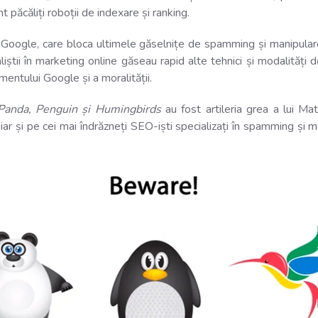
păcăliți roboții de indexare și ranking.
Google, care bloca ultimele găselnițe de spamming și manipulare 
liștii în marketing online găseau rapid alte tehnici și modalități
mentului Google și a moralității.
Panda, Penguin și Humingbirds
au fost artileria grea a lui Ma
iar și pe cei mai îndrăzneți SEO-iști specializați în spamming și m