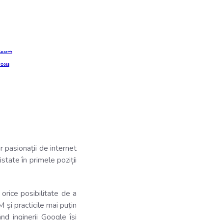
r pasionații de internet
state în primele poziții
 orice posibilitate de a
 și practicile mai puțin
d inginerii Google își