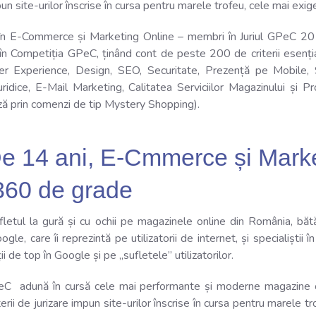
mpun site-urilor înscrise în cursa pentru marele trofeu, cele mai ex
în E-Commerce și Marketing Online – membri în Juriul GPeC 201
 în Competiția GPeC, ținând cont de peste 200 de criterii esenț
ser Experience, Design, SEO, Securitate, Prezență pe Mobile,
idice, E-Mail Marketing, Calitatea Serviciilor Magazinului și Pr
ă prin comenzi de tip Mystery Shopping).
 14 ani, E-Cmmerce și Marke
 360 de grade
fletul la gură și cu ochii pe magazinele online din România, bătă
le, care îi reprezintă pe utilizatorii de internet, și specialiștii î
 de top în Google și pe „sufletele” utilizatorilor.
eC adună în cursă cele mai performante și moderne magazine on
rii de jurizare impun site-urilor înscrise în cursa pentru marele t