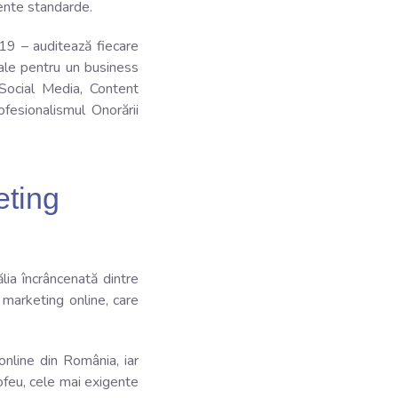
igente standarde.
9 – auditează fiecare
iale pentru un business
 Social Media, Content
ofesionalismul Onorării
ting
lia încrâncenată dintre
n marketing online, care
line din România, iar
rofeu, cele mai exigente