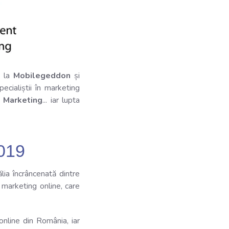
e la
Mobilegeddon
și
ecialiștii în marketing
 Marketing
... iar lupta
019
lia încrâncenată dintre
n marketing online, care
line din România, iar