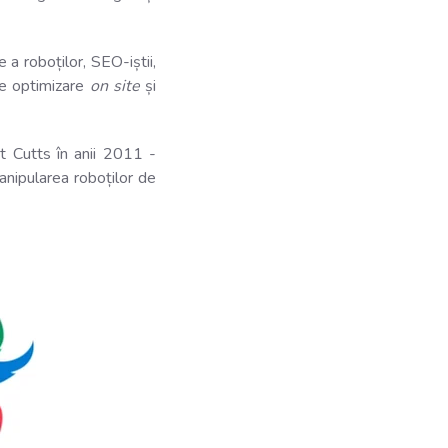
a roboților, SEO-iștii,
 de optimizare
on site
și
tt Cutts în anii 2011 -
anipularea roboților de