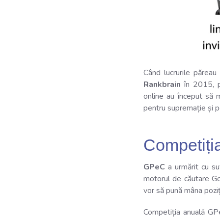
Când lucrurile păreau 
Rankbrain
în 2015, p
online au început să
pentru supremație și pen
Competiți
GPeC
a urmărit cu su
motorul de căutare Goog
vor să pună mâna poziți
Competiția anuală GP