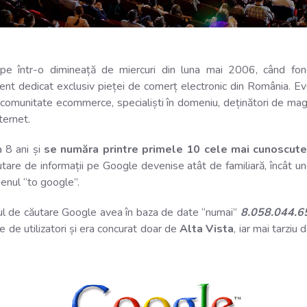
pe într-o dimineață de miercuri din luna mai 2006, când fonda
ment dedicat exclusiv pieței de comerț electronic din România. E
comunitate ecommerce, specialiști în domeniu, deținători de maga
ternet.
 8 ani și
se număra printre primele 10 cele mai cunoscute 
are de informații pe Google devenise atât de familiară, încât une
rmenul “to google”.
l de căutare Google avea în baza de date “numai”
8.058.044.6
e de utilizatori și era concurat doar de
Alta Vista
, iar mai tarziu