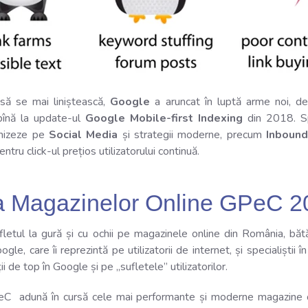
să se mai liniștească,
Google
a aruncat în luptă arme noi, d
înă la update-ul
Google Mobile-first Indexing
din 2018. Sp
 mizeze pe
Social Media
și strategii moderne, precum
Inbound
tru click-ul prețios utilizatorului continuă.
a Magazinelor Online GPeC 2
fletul la gură și cu ochii pe magazinele online din România, bătă
le, care îi reprezintă pe utilizatorii de internet, și specialiștii î
i de top în Google și pe „sufletele” utilizatorilor.
eC adună în cursă cele mai performante și moderne magazine on