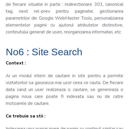
de fiecare situatie in parte : redirectionare 301, canonical
tag, next rel-prev pentru paginatie, gestionarea
parametrilor din Google WebMaster Tools, personalizarea
elementelor paginii cu ajutorul atributelor distinctive,
continutului generat de useri, reorganizarea informatiei, etc
No6 : Site Search
Context :
Ai un modul intern de cautare in site pentru a permite
vizitatorilor sa gaseasca mai usor ceea ce cauta. De fiecare
data cand un user realizeaza o cautare, se genereaza o
pagina noua care poate fi indexata sau nu de catre
motoarele de cautare.
Ce trebuie sa stii :
Indexarea unui numar mare de pagini cu continut similar sau