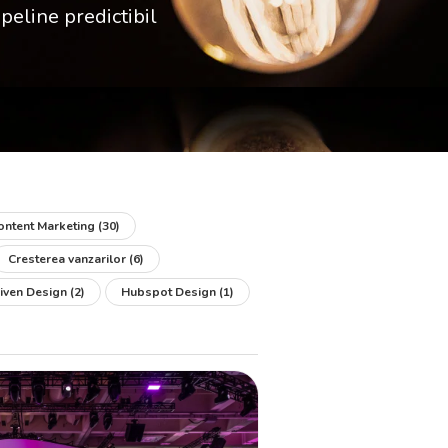
peline predictibil
ontent Marketing
(30)
Cresterea vanzarilor
(6)
iven Design
(2)
Hubspot Design
(1)