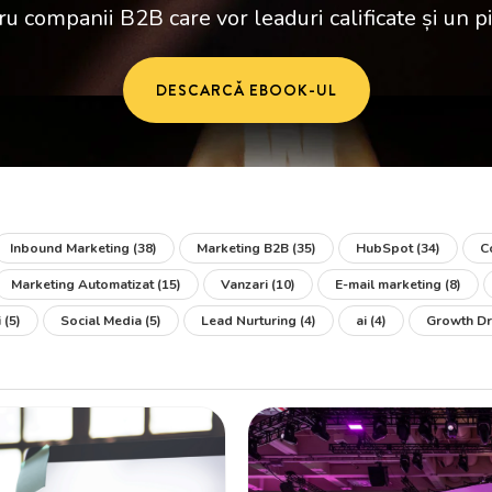
ru companii B2B care vor leaduri calificate și un pi
DESCARCĂ EBOOK-UL
Inbound Marketing
(38)
Marketing B2B
(35)
HubSpot
(34)
C
Marketing Automatizat
(15)
Vanzari
(10)
E-mail marketing
(8)
i
(5)
Social Media
(5)
Lead Nurturing
(4)
ai
(4)
Growth Dr