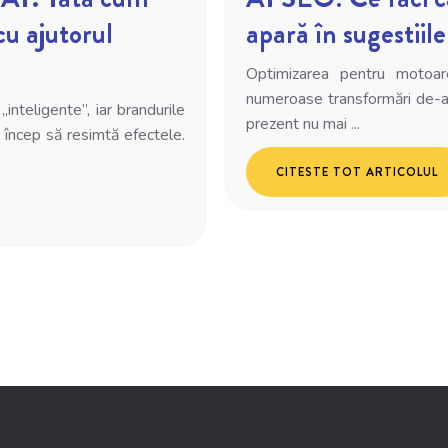
cu ajutorul
apară în sugestii
Optimizarea pentru motoar
numeroase transformări de-a l
nteligente”, iar brandurile
prezent nu mai ...
încep să resimtă efectele.
CITESTE TOT ARTICOLUL