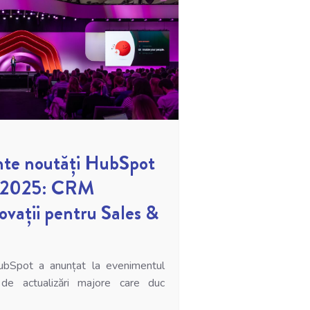
nte noutăți HubSpot
 2025: CRM
novații pentru Sales &
bSpot a anunțat la evenimentul
e actualizări majore care duc