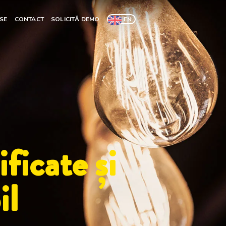
SE
CONTACT
SOLICITĂ DEMO
EN
ficate și
il