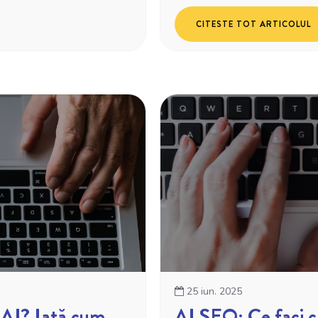
CITESTE TOT ARTICOLUL
25 iun. 2025
a AI? Iată cum
AI SEO: Ce faci c