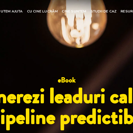
PUTEM AJUTA
CU CINE LUCRĂM
CINE SUNTEM
STUDII DE CAZ
RESUR
eBook
rezi leaduri cali
ipeline predictib