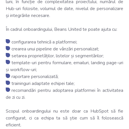
luni, în funcție de complexitatea proiectului, numărul de
Hub-uri folosite, volumul de date, nivelul de personalizare
și integrările necesare.
În cadrul onboardingului, Beans United te poate ajuta cu:
configurarea tehnică a platformei;
c
r
earea unui pipeline de vânzări personalizat;
s
etarea proprietăților, listelor și segmentărilor;
template-uri pentru formulare, emailuri, landing page-uri
și workflow-uri;
raportare personalizată;
t
raininguri adaptate echipei tale;
r
ecomandări pentru adoptarea platformei în activitatea
de zi cu zi.
Scopul onboardingului nu este doar ca HubSpot să fie
configurat, ci ca echipa ta să știe cum să îl folosească
eficient.