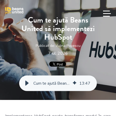
Cum te ajută Beans
United să implementezi
HubSpot
Publicat de:
Adina Popescu
7 iul. 2026
Cum te ajută Beans United să implementezi HubSpot
13
:
47